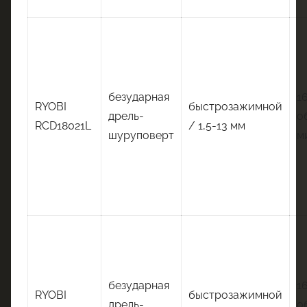
безударная
1
RYOBI
быстрозажимной
дрель-
о
RCD18021L
/ 1,5-13 мм
шуруповерт
м
безударная
1
RYOBI
быстрозажимной
дрель-
о