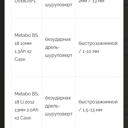
DS18DSFL
2мм / 13 мм
шуруповерт
м
Metabo BS
безударная
1
18 10мм
быстрозажимной
дрель-
о
1.3Ah x2
/ 1-10 мм
шуруповерт
м
Case
Metabo BS
безударная
1
18 Li 2012
быстрозажимной
дрель-
о
13мм 2.0Ah
/ 1,5-13 мм
шуруповерт
м
x2 Case