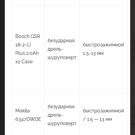
Bosch GSR
безударная
1
18-2-LI
быстрозажимной
дрель-
о
Plus 2.0Ah
1,5-13 мм
шуруповерт
м
x2 Case
безударная
1
Makita
быстрозажимной
дрель-
о
6347DWDE
/ 1.5 — 13 мм
шуруповерт
м