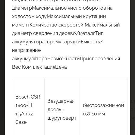
диаметрМаксимальное число оборотов на
холостом ходуМаксимальный крутящий
моментКоличество скоростей Максимальный
диаметр сверления дерево/металлТип
аккумулятора, время зарядкиЕмкость/
напряжение
аккуцмулятораВозможностиПриспособления
Вес КомплектацияЦена
Bosch GSR
безударная
1
1800-LI
быстрозажимной
дрель-
о
1.5Ah x2
0,8-10 мм
шуруповерт
м
Case