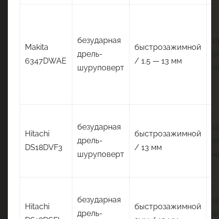
безударная
1
Makita
быстрозажимной
дрель-
о
6347DWAE
/ 1.5 — 13 мм
шуруповерт
м
безударная
1
Hitachi
быстрозажимной
дрель-
о
DS18DVF3
/ 13 мм
шуруповерт
м
безударная
1
Hitachi
быстрозажимной
дрель-
о