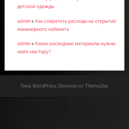
детской одежды
admin
к
Как сократить расходы на открытие
маникюрного кабинета
admin
к
Какие расходные материалы нужны
найл-мастеру?
Тема WordPress: Donovan от ThemeZee.