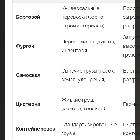
Универсальные
Прост
Бортовой
перевозки (зерно,
загруз
стройматериалы)
разгру
Защита
Перевозка продуктов,
Фургон
высок
инвентаря
грузоп
Сыпучие грузы (песок,
Быстр
Самосвал
земля, удобрения)
разгру
Жидкие грузы
Цистерна
Гермет
(молоко, топливо)
Стандартизированные
Быстра
Контейнеровоз
грузы
конте