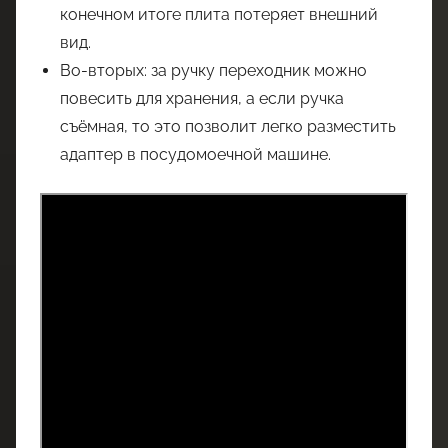
конечном итоге плита потеряет внешний
вид.
Во-вторых: за ручку переходник можно
повесить для хранения, а если ручка
съёмная, то это позволит легко разместить
адаптер в посудомоечной машине.