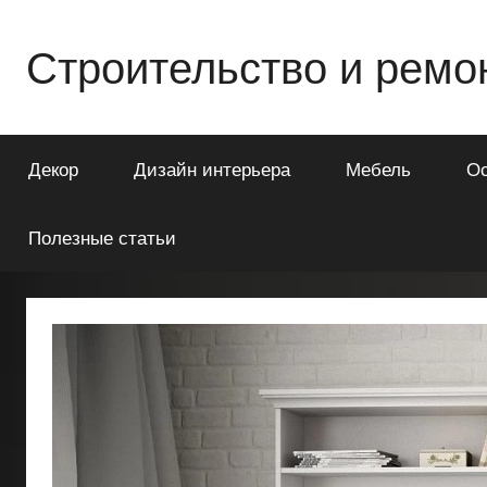
Перейти
к
Строительство и ремо
содержимому
Всё
о
Декор
Дизайн интерьера
Мебель
О
строительстве
и
ремонте
Полезные статьи
Вашего
дома
или
квартиры