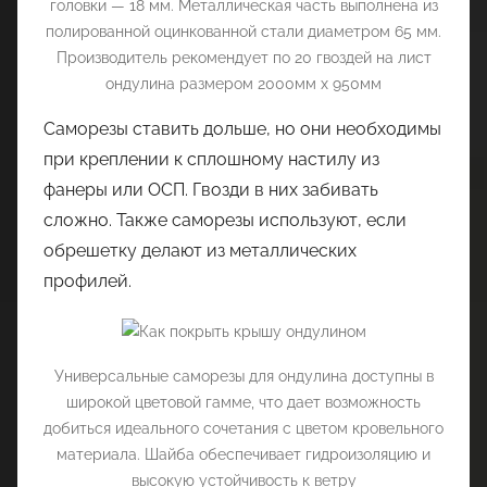
головки — 18 мм. Металлическая часть выполнена из
полированной оцинкованной стали диаметром 65 мм.
Производитель рекомендует по 20 гвоздей на лист
ондулина размером 2000мм х 950мм
Саморезы ставить дольше, но они необходимы
при креплении к сплошному настилу из
фанеры или ОСП. Гвозди в них забивать
сложно. Также саморезы используют, если
обрешетку делают из металлических
профилей.
Универсальные саморезы для ондулина доступны в
широкой цветовой гамме, что дает возможность
добиться идеального сочетания с цветом кровельного
материала. Шайба обеспечивает гидроизоляцию и
высокую устойчивость к ветру