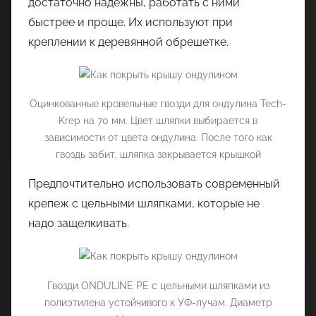
достаточно надежны, работать с ними
быстрее и проще. Их используют при
креплении к деревянной обрешетке.
Оцинкованные кровельные гвозди для ондулина Tech-
Krep на 70 мм. Цвет шляпки выбирается в
зависимости от цвета ондулина. После того как
гвоздь забит, шляпка закрывается крышкой
Предпочтительно использовать современный
крепеж с цельными шляпками, которые не
надо защелкивать.
Гвозди ONDULINE PE с цельными шляпками из
полиэтилена устойчивого к УФ-лучам. Диаметр