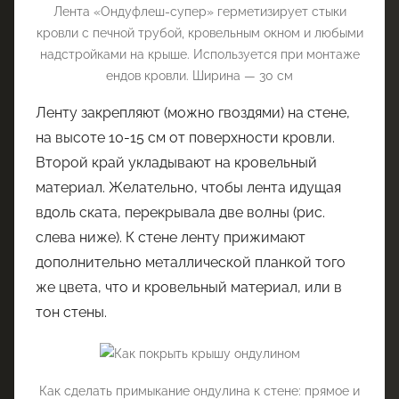
Лента «Ондуфлеш-супер» герметизирует стыки
кровли с печной трубой, кровельным окном и любыми
надстройками на крыше. Используется при монтаже
ендов кровли. Ширина — 30 см
Ленту закрепляют (можно гвоздями) на стене,
на высоте 10-15 см от поверхности кровли.
Второй край укладывают на кровельный
материал. Желательно, чтобы лента идущая
вдоль ската, перекрывала две волны (рис.
слева ниже). К стене ленту прижимают
дополнительно металлической планкой того
же цвета, что и кровельный материал, или в
тон стены.
Как сделать примыкание ондулина к стене: прямое и