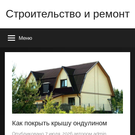
Перейти
Строительство и ремонт
к
содержимому
Всё
о
Меню
строительстве
и
ремонте
Вашего
дома
или
квартиры
Как покрыть крышу ондулином
Опубликовано
7 июля, 2026
автором
admin