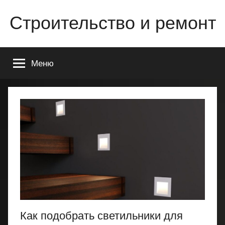
Перейти
Строительство и ремонт
к
содержимому
Всё
о
Меню
строительстве
и
ремонте
Вашего
дома
или
квартиры
Как подобрать светильники для