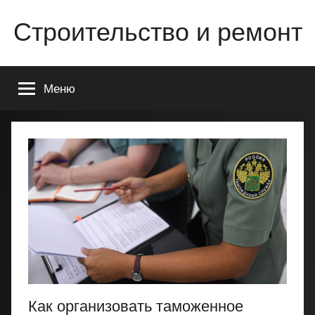
Перейти
Строительство и ремонт
к
содержимому
Всё
о
Меню
строительстве
и
ремонте
Вашего
дома
или
квартиры
Как организовать таможенное