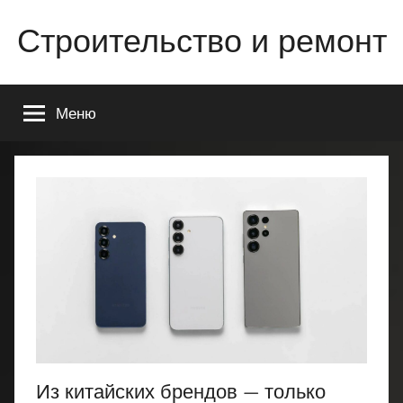
Перейти
Строительство и ремонт
к
содержимому
Всё
о
Меню
строительстве
и
ремонте
Вашего
дома
или
квартиры
Из китайских брендов — только