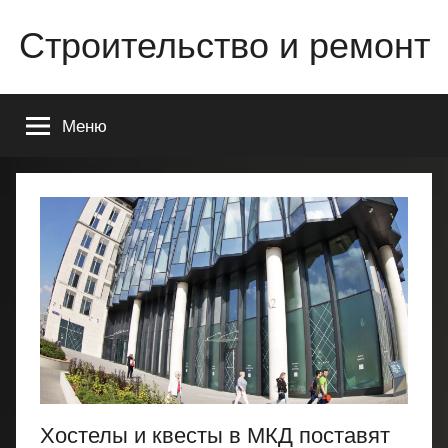
Перейти
Строительство и ремонт
к
содержимому
Всё
о
Меню
строительстве
и
ремонте
Вашего
дома
или
квартиры
Хостелы и квесты в МКД поставят