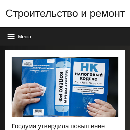
Перейти
Строительство и ремонт
к
содержимому
Всё
о
Меню
строительстве
и
ремонте
Вашего
дома
или
квартиры
Госдума утвердила повышение