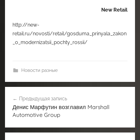
New Retail
http://new-
retail.ru/novosti/retail/gosduma_prinyala_zakon
_o_modernizatsii_pochty_rossii/
Новости разные
Навигация
Предыдущая запись
по
Денис Марфутин возглавил Marshall
записям
Automotive Group