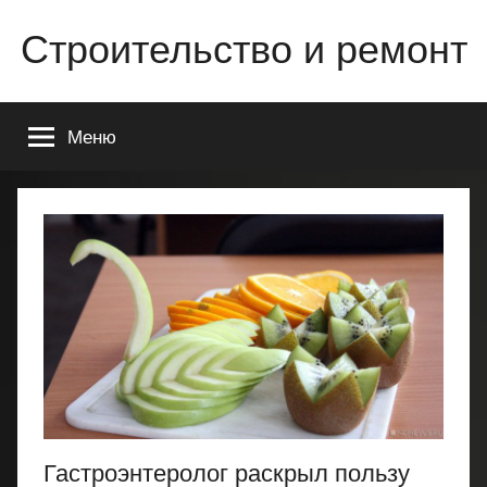
Перейти
Строительство и ремонт
к
содержимому
Всё
о
Меню
строительстве
и
ремонте
Вашего
дома
или
квартиры
Гастроэнтеролог раскрыл пользу