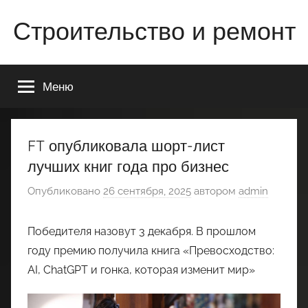
Перейти
Строительство и ремонт
к
содержимому
Всё
о
Меню
строительстве
и
ремонте
Вашего
FT опубликовала шорт-лист
дома
лучших книг года про бизнес
или
квартиры
Опубликовано
26 сентября, 2025
автором
admin
Победителя назовут 3 декабря. В прошлом
году премию получила книга «Превосходство:
AI, ChatGPT и гонка, которая изменит мир»