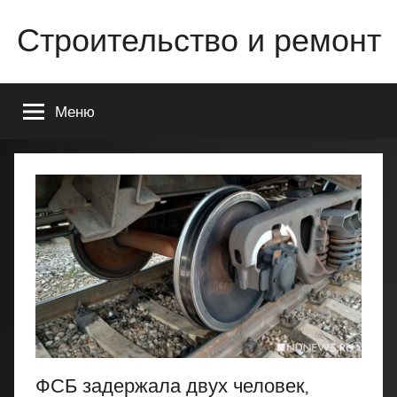
Перейти
Строительство и ремонт
к
содержимому
Всё
о
Меню
строительстве
и
ремонте
Вашего
дома
или
квартиры
ФСБ задержала двух человек,