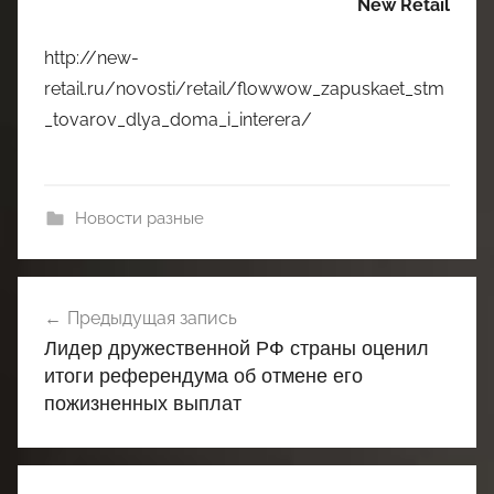
New Retail
http://new-
retail.ru/novosti/retail/flowwow_zapuskaet_stm
_tovarov_dlya_doma_i_interera/
Новости разные
Навигация
Предыдущая запись
по
Лидер дружественной РФ страны оценил
записям
итоги референдума об отмене его
пожизненных выплат