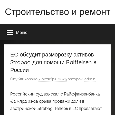
Перейти
Строительство и ремонт
к
содержимому
Всё
о
Меню
строительстве
и
ремонте
Вашего
ЕС обсудит разморозку активов
дома
Strabag для помощи Raiffeisen в
или
России
квартиры
Опубликовано
3 октября, 2025
автором
admin
Российский суд взыскал с Райффайзенбанка
€2 млрд из-за срыва продажи доли в
австрийской Strabag. Теперь в ЕС предлагают