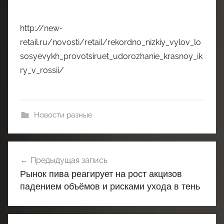
http://new-
retail.ru/novosti/retail/rekordno_nizkiy_vylov_lo
sosyevykh_provotsiruet_udorozhanie_krasnoy_ik
ry_v_rossii/
Новости разные
Навигация
Предыдущая запись
по
Рынок пива реагирует на рост акцизов
записям
падением объёмов и рисками ухода в тень