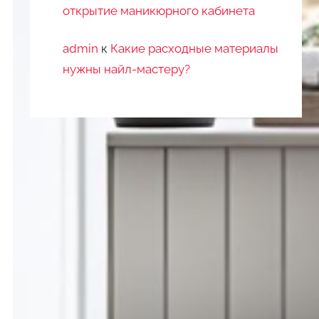
открытие маникюрного кабинета
admin
к
Какие расходные материалы
нужны найл-мастеру?