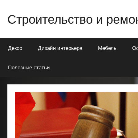
Перейти
к
Строительство и ремо
содержимому
Всё
о
Декор
Дизайн интерьера
Мебель
О
строительстве
и
ремонте
Полезные статьи
Вашего
дома
или
квартиры