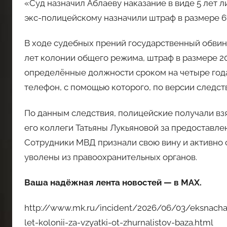
«Суд назначил Аблаеву наказание в виде 5 лет л
экс-полицейскому назначили штраф в размере 67
В ходе судебных прений государственный обвини
лет колонии общего режима, штраф в размере 20
определённые должности сроком на четыре года.
телефон, с помощью которого, по версии следст
По данным следствия, полицейские получали взя
его коллеги Татьяны Лукьяновой за предоставле
Сотрудники МВД признали свою вину и активно 
уволены из правоохранительных органов.
Ваша надёжная лента новостей — в MAX.
http://www.mk.ru/incident/2026/06/03/eksnachal
let-kolonii-za-vzyatki-ot-zhurnalistov-baza.html