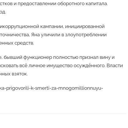
стков и предоставлении оборотного капитала.
од.
тикоррупционной кампании, инициированной
точничества, Яна уличили в злоупотреблении
енных средств.
ле, бывший функционер полностью признал вину и
исковать всё личное имущество осуждённого. Власти
ных взяток.
a-prigovorili-k-smerti-za-mnogomillionnuyu-