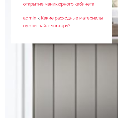
открытие маникюрного кабинета
admin
к
Какие расходные материалы
нужны найл-мастеру?