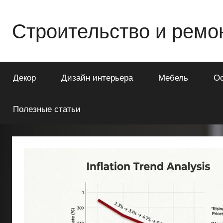
Перейти
к
Строительство и ремо
содержимому
Всё
о
Декор
Дизайн интерьера
Мебель
О
строительстве
и
ремонте
Полезные статьи
Вашего
дома
или
квартиры