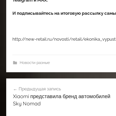
Telegram
и
MAX
.
И
подписывайтесь
на итоговую рассылку самы
http://new-retail.ru/novosti/retail/ekonika_vypu
Новости разные
Навигация
Предыдущая запись
по
Xiaomi представила бренд автомобилей
записям
Sky Nomad