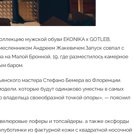
коллекцию мужской обуви EKONIKA x GOTLEB,
месленником Андреем Жакевичем.Запуск совпал с
а на Малой Бронной, 19, где разместилось камерное
ым баром.
ьянского мастера Стефано Бемера во Флоренции.
модели, которые будут одинаково уместны в самых
го владельца своеобразной точкой опоры», — пояснил
, велюровые лоферы и топсайдеры, а также оксфорды
олуботинки из фактурной кожи с квадратной носочной