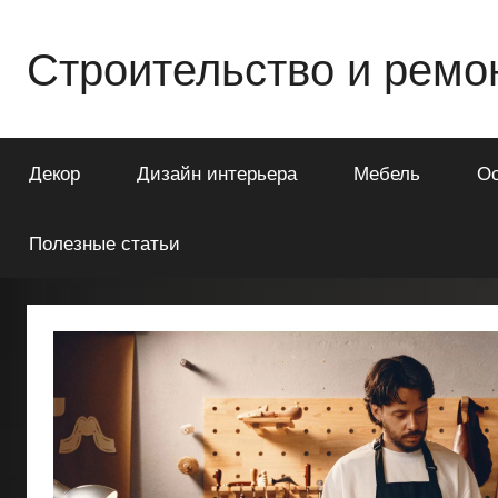
Перейти
к
Строительство и ремо
содержимому
Всё
о
Декор
Дизайн интерьера
Мебель
О
строительстве
и
ремонте
Полезные статьи
Вашего
дома
или
квартиры