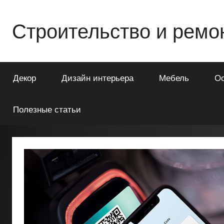
Перейти
к
Строительство и ремо
содержимому
Всё
о
Декор
Дизайн интерьера
Мебель
О
строительстве
и
ремонте
Полезные статьи
Вашего
дома
или
квартиры