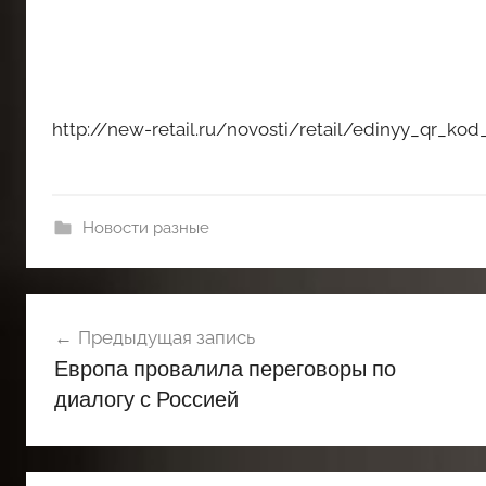
http://new-retail.ru/novosti/retail/edinyy_qr_ko
Новости разные
Навигация
Предыдущая запись
по
Европа провалила переговоры по
записям
диалогу с Россией