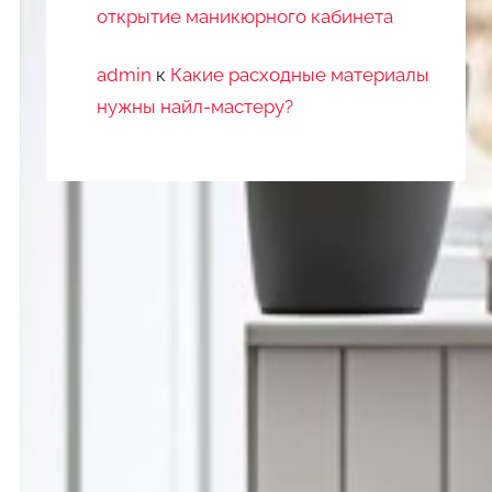
открытие маникюрного кабинета
admin
к
Какие расходные материалы
нужны найл-мастеру?