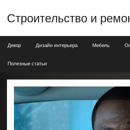
Перейти
к
Строительство и ремо
содержимому
Всё
о
Декор
Дизайн интерьера
Мебель
О
строительстве
и
ремонте
Полезные статьи
Вашего
дома
или
квартиры