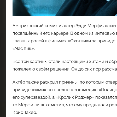
Американский комик и актёр Эдди Мёрфи активн
посвящённый его карьере. В одном из интервью в
главных ролей в фильмах «Охотники за привиде
«Час пик».
Все три картины стали настоящими хитами и об
пожалел о своём решении. Он до сих пор рассм
Актёр также раскрыл причины, по которым отвер
привидениями» он предпочёл комедию «Полицейс
его суперзвездой, а «Кролик Роджер» показался
то Мёрфи лишь отметил, что ему предлагали рол
Крис Такер.