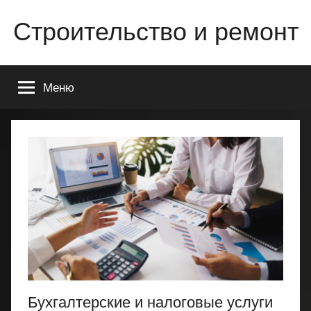
Перейти
Строительство и ремонт
к
содержимому
Всё
о
Меню
строительстве
и
ремонте
Вашего
дома
или
квартиры
Бухгалтерские и налоговые услуги