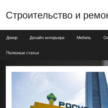
Перейти
к
Строительство и ремо
содержимому
Всё
о
Декор
Дизайн интерьера
Мебель
О
строительстве
и
ремонте
Полезные статьи
Вашего
дома
или
квартиры