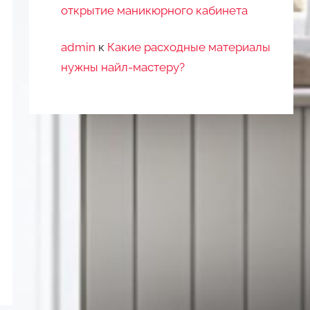
открытие маникюрного кабинета
admin
к
Какие расходные материалы
нужны найл-мастеру?