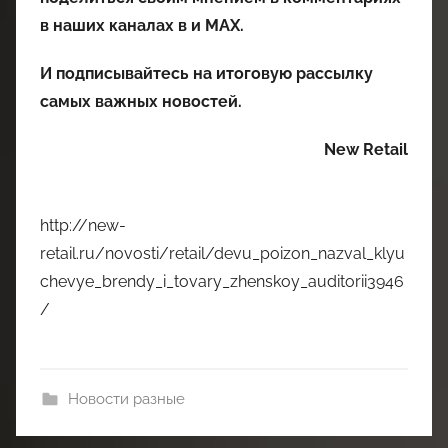
в наших каналах в
и
MAX
.
И
подписывайтесь
на итоговую рассылку
самых важных новостей.
New Retail
http://new-
retail.ru/novosti/retail/devu_poizon_nazval_klyu
chevye_brendy_i_tovary_zhenskoy_auditorii3946
/
Новости разные