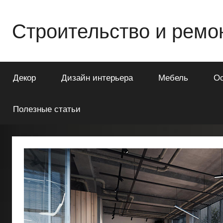
Перейти
к
Строительство и ремо
содержимому
Всё
о
Декор
Дизайн интерьера
Мебель
О
строительстве
и
ремонте
Полезные статьи
Вашего
дома
или
квартиры