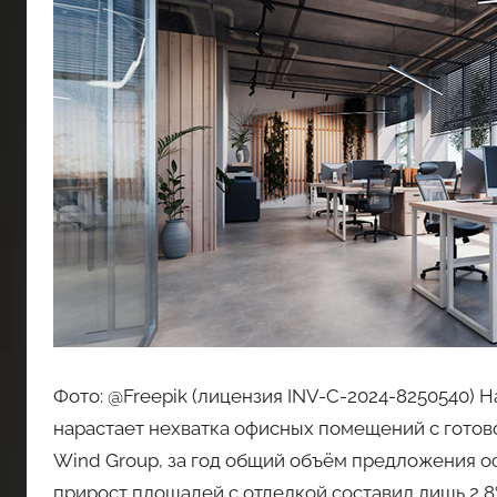
Фото: @Freepik (лицензия INV-C-2024-8250540)
нарастает нехватка офисных помещений с готов
Wind Group, за год общий объём предложения оф
прирост площадей с отделкой составил лишь 2,8