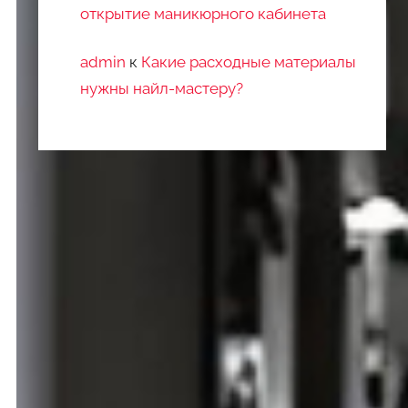
открытие маникюрного кабинета
admin
к
Какие расходные материалы
нужны найл-мастеру?