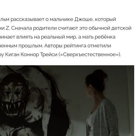
ильм рассказывает о мальчике Джоше, который
и Z. Сначала родители считают это обычной детской
инает влиять на реальный мир, а мать ребёнка
твенным прошлым. Авторы рейтинга отметили
у Киган Коннор Трейси («Сверхъестественное»).