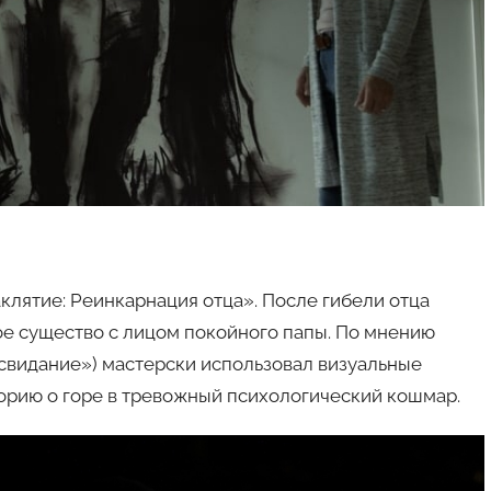
клятие: Реинкарнация отца». После гибели отца
ое существо с лицом покойного папы. По мнению
 свидание») мастерски использовал визуальные
орию о горе в тревожный психологический кошмар.