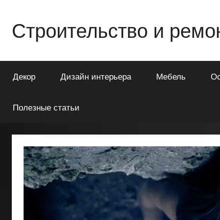
Перейти
к
Строительство и ремо
содержимому
Всё
о
Декор
Дизайн интерьера
Мебель
О
строительстве
и
ремонте
Полезные статьи
Вашего
дома
или
квартиры