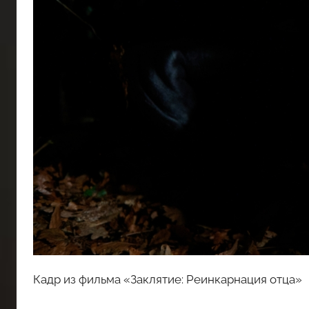
Кадр из фильма «Заклятие: Реинкарнация отца»