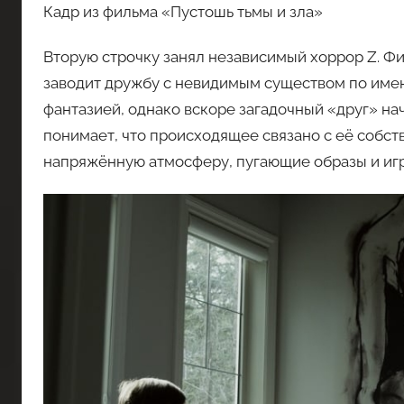
Кадр из фильма «Пустошь тьмы и зла»
Вторую строчку занял независимый хоррор Z. Ф
заводит дружбу с невидимым существом по имен
фантазией, однако вскоре загадочный «друг» нач
понимает, что происходящее связано с её собс
напряжённую атмосферу, пугающие образы и игр