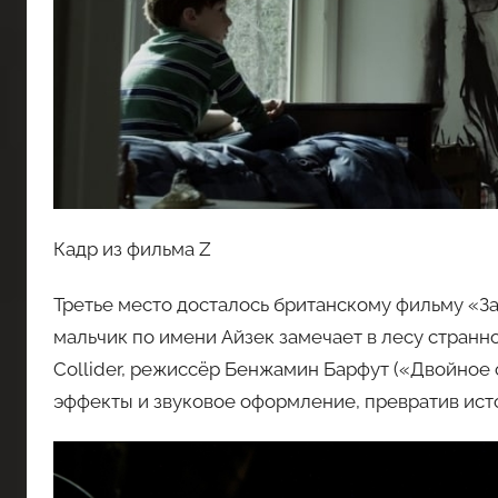
Кадр из фильма Z
Третье место досталось британскому фильму «За
мальчик по имени Айзек замечает в лесу странн
Collider, режиссёр Бенжамин Барфут («Двойное
эффекты и звуковое оформление, превратив ист