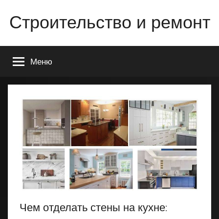
Перейти
Строительство и ремонт
к
содержимому
Всё
о
Меню
строительстве
и
ремонте
Вашего
дома
или
квартиры
Чем отделать стены на кухне: