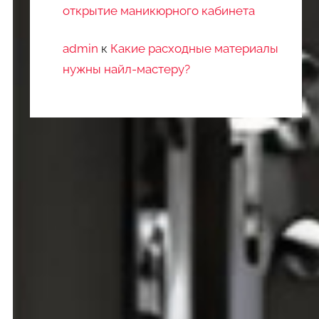
открытие маникюрного кабинета
admin
к
Какие расходные материалы
нужны найл-мастеру?