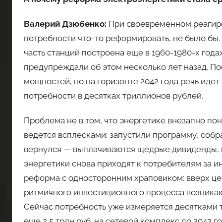
Валерий Дзюбенко:
При своевременном реагиро
потребности что-то реформировать, не было бы.
часть станций построена еще в 1960-1980-х года
предупреждали об этом несколько лет назад. По
мощностей, но на горизонте 2042 года речь идет
потребности в десятках триллионов рублей.
Проблема не в том, что энергетике внезапно по
ведется всплесками: запустили программу, собра
вернулся — выплачиваются щедрые дивиденды, 
энергетики снова приходят к потребителям за и
реформа с односторонним храповиком: вверх цен
ритмичного инвестиционного процесса возника
Сейчас потребность уже измеряется десятками т
еще 2,5 трлн руб. на сетевой комплекс до 2042 г