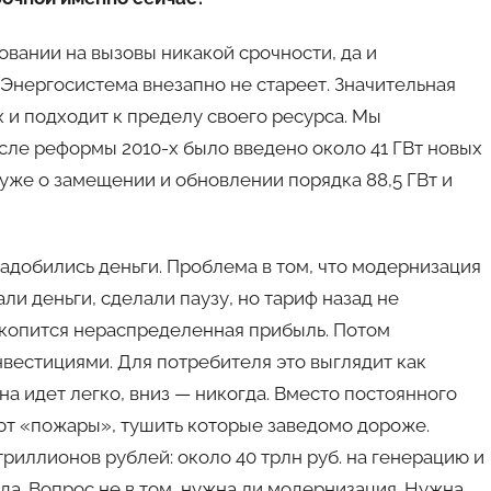
вании на вызовы никакой срочности, да и
 Энергосистема внезапно не стареет. Значительная
х и подходит к пределу своего ресурса. Мы
сле реформы 2010-х было введено около 41 ГВт новых
 уже о замещении и обновлении порядка 88,5 ГВт и
надобились деньги. Проблема в том, что модернизация
ли деньги, сделали паузу, но тариф назад не
копится нераспределенная прибыль. Потом
нвестициями. Для потребителя это выглядит как
а идет легко, вниз — никогда. Вместо постоянного
ют «пожары», тушить которые заведомо дороже.
риллионов рублей: около 40 трлн руб. на генерацию и
ода. Вопрос не в том, нужна ли модернизация. Нужна.