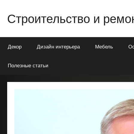
Перейти
к
Строительство и ремо
содержимому
Всё
о
Декор
Дизайн интерьера
Мебель
О
строительстве
и
ремонте
Полезные статьи
Вашего
дома
или
квартиры