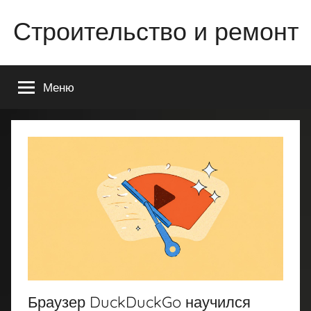
Перейти
Строительство и ремонт
к
содержимому
Всё
о
Меню
строительстве
и
ремонте
Вашего
дома
или
квартиры
Браузер DuckDuckGo научился