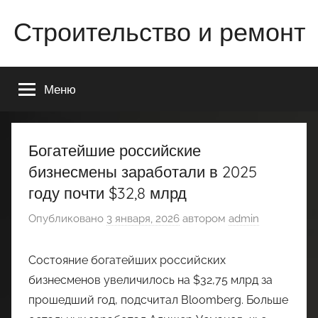
Перейти
Строительство и ремонт
к
содержимому
Всё
о
Меню
строительстве
и
ремонте
Вашего
Богатейшие российские
дома
бизнесмены заработали в 2025
или
году почти $32,8 млрд
квартиры
Опубликовано
3 января, 2026
автором
admin
Состояние богатейших российских
бизнесменов увеличилось на $32,75 млрд за
прошедший год, подсчитал Bloomberg. Больше