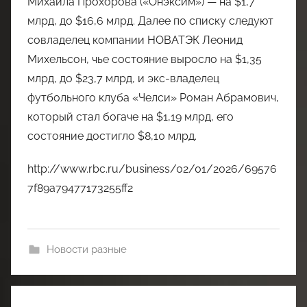
Михаила Прохорова («Онэксим») — на $1,7
млрд, до $16,6 млрд. Далее по списку следуют
совладелец компании НОВАТЭК Леонид
Михельсон, чье состояние выросло на $1,35
млрд, до $23,7 млрд, и экс-владелец
футбольного клуба «Челси» Роман Абрамович,
который стал богаче на $1,19 млрд, его
состояние достигло $8,10 млрд.
http://www.rbc.ru/business/02/01/2026/69576
7f89a79477173255ff2
Новости разные
Навигация