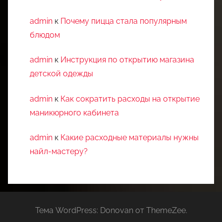
admin
к
Почему пицца стала популярным
блюдом
admin
к
Инструкция по открытию магазина
детской одежды
admin
к
Как сократить расходы на открытие
маникюрного кабинета
admin
к
Какие расходные материалы нужны
найл-мастеру?
Тема WordPress: Donovan от ThemeZee.