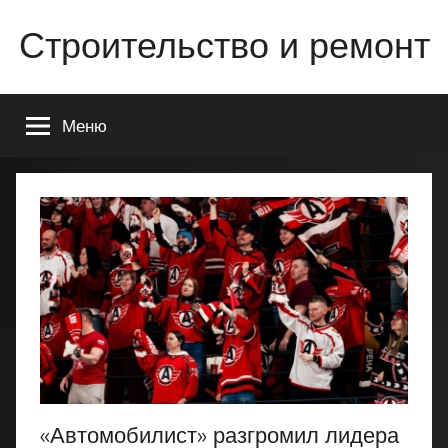
Перейти
Строительство и ремонт
к
содержимому
Всё
о
Меню
строительстве
и
ремонте
Вашего
дома
или
квартиры
«Автомобилист» разгромил лидера