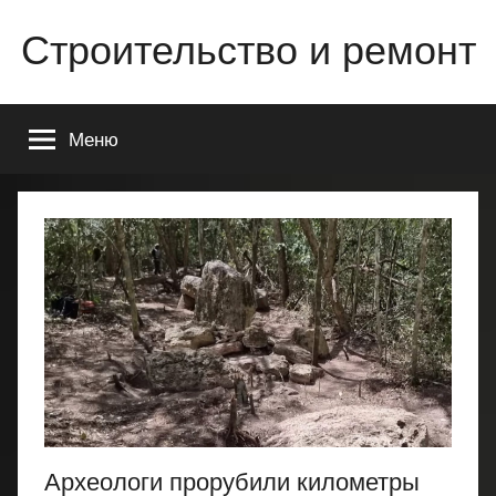
Перейти
Строительство и ремонт
к
содержимому
Всё
о
Меню
строительстве
и
ремонте
Вашего
дома
или
квартиры
Археологи прорубили километры