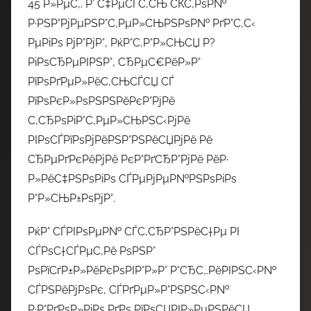
45 Р»РµС‚. Р’ С‡РµСЃС‚СЊ СЌС‚РѕР№
Р·РЅР°РјРµРЅР°С‚РµР»СЊРЅРѕР№ РґР°С‚С‹
РµРіРѕ РјР°РјР°, РќР°С‚Р°Р»СЊСЏ Р?
РіРѕСЂРµРІРЅР°, СЂРµС€РёР»Р°
РїРѕРґРµР»РёС‚СЊСЃСЏ СЃ
РїРѕРєР»РѕРЅРЅРёРєР°РјРё
С‚СЂРѕРіР°С‚РµР»СЊРЅС‹РјРё
РІРѕСЃРїРѕРјРёРЅР°РЅРёСЏРјРё Рё
СЂРµРґРєРёРјРё РєР°РґСЂР°РјРё РёР·
Р»РёС‡РЅРѕРіРѕ СЃРµРјРµР№РЅРѕРіРѕ
Р°Р»СЊР±РѕРјР°.
РќР° СЃРІРѕРµР№ СЃС‚СЂР°РЅРёС†Рµ РІ
СЃРѕС†СЃРµС‚Рё РѕРЅР°
РѕРїСѓР±Р»РёРєРѕРІР°Р»Р° Р°СЂС…РёРІРЅС‹Р№
СЃРЅРёРјРѕРє, СЃРґРµР»Р°РЅРЅС‹Р№
Р·Р°РґРѕР»РіРѕ РґРѕ РїРѕСЏРІР»РµРЅРёСЏ