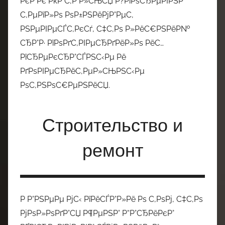
РєР°Рє РќР°С‚Р°Р»СЊСЏ Р?РіРѕСЂРµРІРЅР°
С‚РµРїР»Рѕ РѕР±РЅРёРјР°РµС‚
РЅРµРІРµСЃС‚РєСѓ, С‡С‚Рѕ Р»РёС€РЅРёР№
СЂР°Р· РїРѕРґС‚РІРµСЂРґРёР»Рѕ РёС…
РїСЂРµРєСЂР°СЃРЅС‹Рµ Рё
РґРѕРІРµСЂРёС‚РµР»СЊРЅС‹Рµ
РѕС‚РЅРѕС€РµРЅРёСЏ.
Р Р°РЅРµРµ РјС‹ РїРёСЃР°Р»Рё Рѕ С‚РѕРј, С‡С‚Рѕ
РјРѕР»РѕРґР°СЏ Р¶РµРЅР° Р“Р°СЂРёРєР°