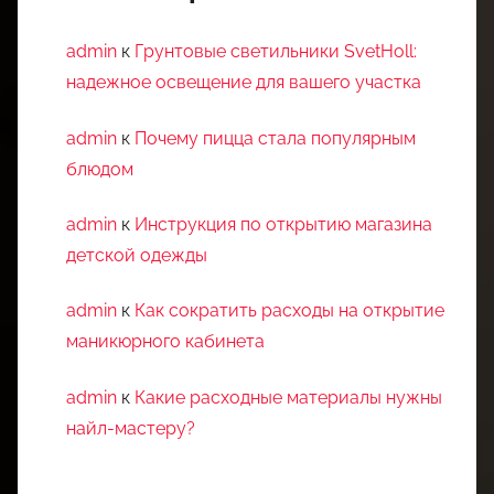
admin
к
Грунтовые светильники SvetHoll:
надежное освещение для вашего участка
admin
к
Почему пицца стала популярным
блюдом
admin
к
Инструкция по открытию магазина
детской одежды
admin
к
Как сократить расходы на открытие
маникюрного кабинета
admin
к
Какие расходные материалы нужны
найл-мастеру?