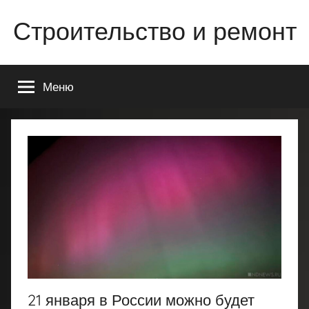
Перейти
Строительство и ремонт
к
содержимому
Всё
о
Меню
строительстве
и
ремонте
Вашего
дома
или
квартиры
21 января в России можно будет