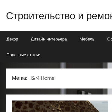
Перейти
к
Строительство и ремо
содержимому
Всё
о
Декор
Дизайн интерьера
Мебель
О
строительстве
и
ремонте
Полезные статьи
Вашего
дома
или
Метка:
H&M Home
квартиры