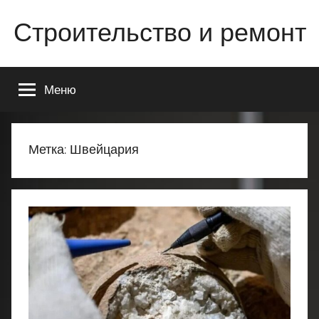
Перейти
Строительство и ремонт
к
содержимому
Всё
о
Меню
строительстве
и
ремонте
Вашего
Метка:
Швейцария
дома
или
квартиры