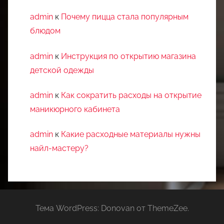
admin
к
Почему пицца стала популярным
блюдом
admin
к
Инструкция по открытию магазина
детской одежды
admin
к
Как сократить расходы на открытие
маникюрного кабинета
admin
к
Какие расходные материалы нужны
найл-мастеру?
Тема WordPress: Donovan от ThemeZee.