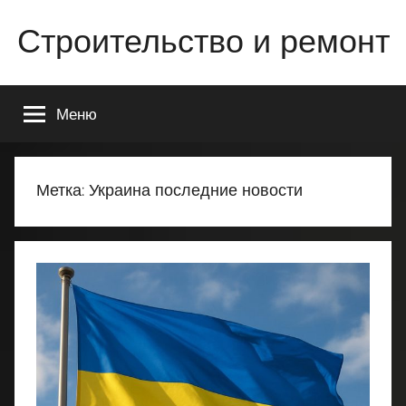
Перейти
Строительство и ремонт
к
содержимому
Всё
о
Меню
строительстве
и
ремонте
Вашего
Метка:
Украина последние новости
дома
или
квартиры