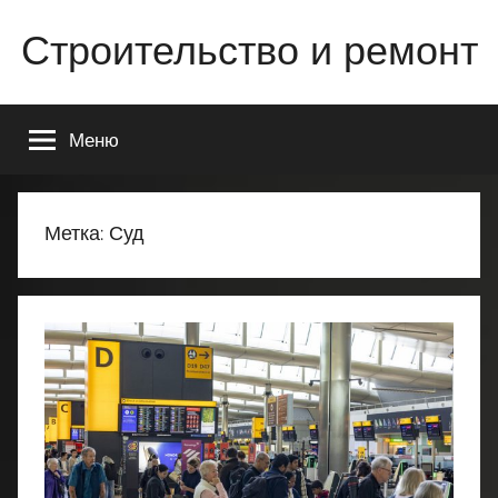
Перейти
Строительство и ремонт
к
содержимому
Всё
о
Меню
строительстве
и
ремонте
Вашего
Метка:
Суд
дома
или
квартиры