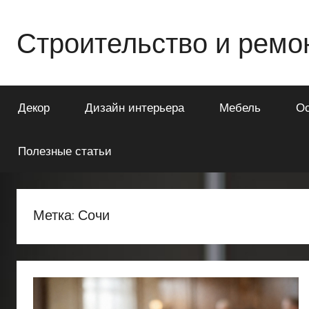
Перейти
к
Строительство и ремо
содержимому
Всё
о
Декор
Дизайн интерьера
Мебель
О
строительстве
и
ремонте
Полезные статьи
Вашего
дома
или
Метка:
Сочи
квартиры