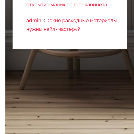
открытие маникюрного кабинета
admin
к
Какие расходные материалы
нужны найл-мастеру?