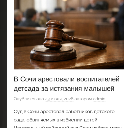
В Сочи арестовали воспитателей
детсада за истязания малышей
Опубликовано
23 июля, 2026
автором
admin
Суд в Сочи арестовал работников детского
сада, обвиняемых в избиении детей