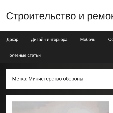
Перейти
к
Строительство и ремо
содержимому
Всё
о
Декор
Дизайн интерьера
Мебель
О
строительстве
и
ремонте
Полезные статьи
Вашего
дома
или
Метка:
Министерство обороны
квартиры