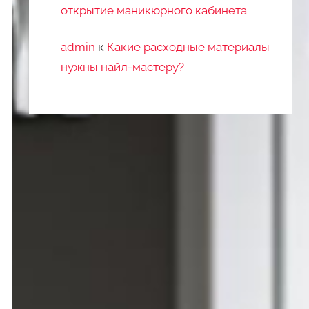
открытие маникюрного кабинета
admin
к
Какие расходные материалы
нужны найл-мастеру?