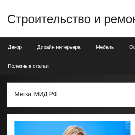
Перейти
к
Строительство и ремо
содержимому
Всё
о
Декор
Дизайн интерьера
Мебель
О
строительстве
и
ремонте
Полезные статьи
Вашего
дома
или
Метка:
МИД РФ
квартиры