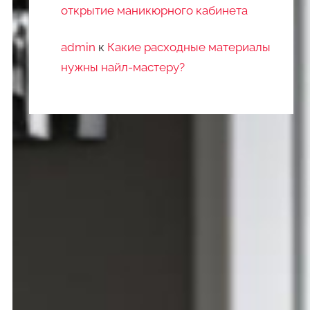
открытие маникюрного кабинета
admin
к
Какие расходные материалы
нужны найл-мастеру?