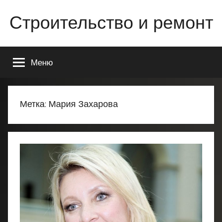
Перейти
Строительство и ремонт
к
содержимому
Всё
о
Меню
строительстве
и
ремонте
Вашего
Метка:
Мария Захарова
дома
или
квартиры