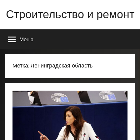
Перейти
Строительство и ремонт
к
содержимому
Всё
о
Меню
строительстве
и
ремонте
Вашего
Метка:
Ленинградская область
дома
или
квартиры