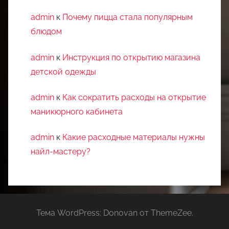
admin
к
Почему пицца стала популярным
блюдом
admin
к
Инструкция по открытию магазина
детской одежды
admin
к
Как сократить расходы на открытие
маникюрного кабинета
admin
к
Какие расходные материалы нужны
найл-мастеру?
Тема WordPress: Donovan от ThemeZee.