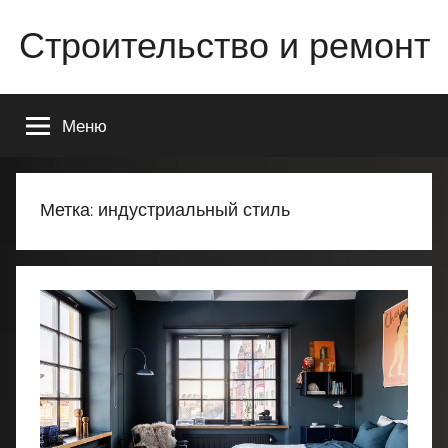
Перейти
Строительство и ремонт
к
содержимому
Всё
о
Меню
строительстве
и
ремонте
Вашего
Метка:
индустриальный стиль
дома
или
квартиры