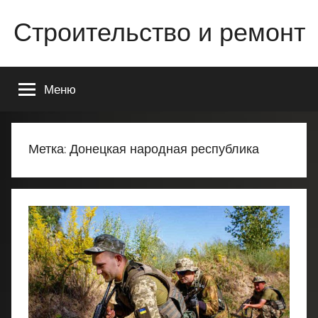
Перейти
Строительство и ремонт
к
содержимому
Всё
о
Меню
строительстве
и
ремонте
Вашего
Метка:
Донецкая народная республика
дома
или
квартиры