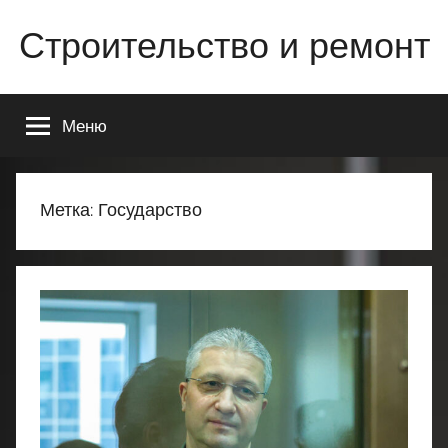
Перейти
Строительство и ремонт
к
содержимому
Всё
о
Меню
строительстве
и
ремонте
Вашего
Метка:
Государство
дома
или
квартиры